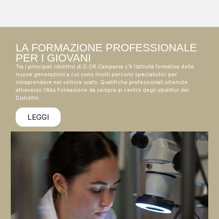
LA FORMAZIONE PROFESSIONALE
PER I GIOVANI
Tra i principali obiettivi di D.OR.Campania c’è l’attività formativa delle
nuove generazioni a cui sono rivolti percorsi specialistici per
intraprendere nel settore orafo. Qualifiche professionali ottenute
attraverso l’Alta Formazione da sempre al centro degli obiettivi del
Distretto.
LEGGI