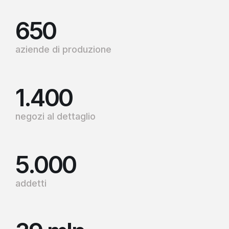
650
aziende di produzione
1.400
negozi al dettaglio
5.000
addetti